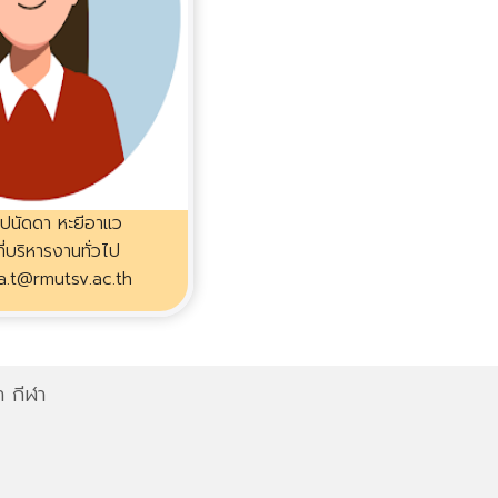
ปนัดดา หะยีอาแว
ที่บริหารงานทั่วไป
.t@rmutsv.ac.th
 กีฬา