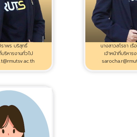
ิราพร บริสุทธิ์
นางสาวสโรชา เรื
ที่บริหารงานทั่วไป
เจ้าหน้าที่บริหาร
n.t@rmutsv.ac.th
sarocha.r@rmut