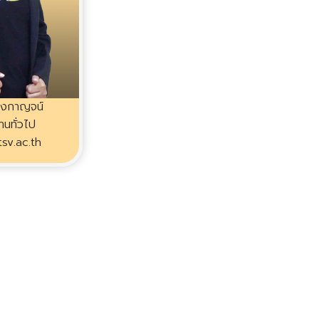
องกาญจน์
งานทั่วไป
sv.ac.th