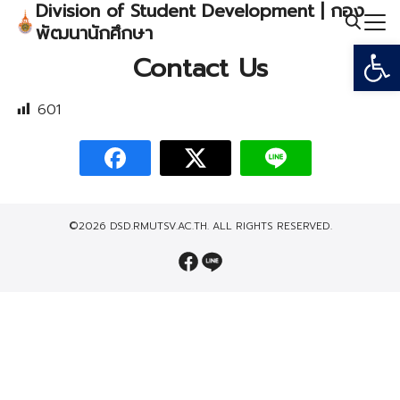
Division of Student Development | กอง
Skip
พัฒนานักศึกษา
to
Open
Search
content
Contact Us
for:
601
©2026 DSD.RMUTSV.AC.TH. ALL RIGHTS RESERVED.